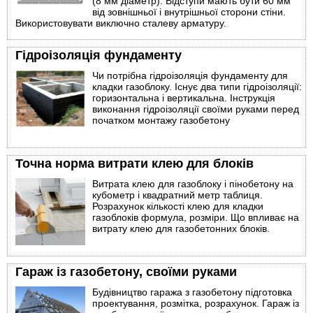
(8 мм діаметр). Відступи мають бути 60 мм
від зовнішньої і внутрішньої сторони стіни.
Використовувати виключно сталеву арматуру.
Гідроізоляція фундаменту
Чи потрібна гідроізоляція фундаменту для
кладки газоблоку. Існує два типи гідроізоляції:
горизонтальна і вертикальна. Інструкція
виконання гідроізоляції своїми руками перед
початком монтажу газобетону
Точна норма витрати клею для блоків
Витрата клею для газоблоку і пінобетону на
кубометр і квадратний метр таблиця.
Розрахунок кількості клею для кладки
газоблоків формула, розміри. Що впливає на
витрату клею для газобетонних блоків.
Гараж із газобетону, своїми руками
Будівництво гаража з газобетону підготовка
проектування, розмітка, розрахунок. Гараж із