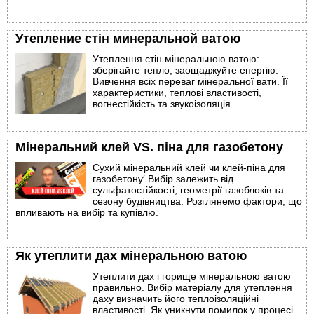
Утепление стін минеральной ватою
Утеплення стін мінеральною ватою:
зберігайте тепло, заощаджуйте енергію.
Вивчення всіх переваг мінеральної вати. Її
характеристики, теплові властивості,
вогнестійкість та звукоізоляція.
Мінеральний клей VS. піна для газобетону
Сухий мінеральний клей чи клей-піна для
газобетону′ Вибір залежить від
сульфатостійкості, геометрії газоблоків та
сезону будівництва. Розглянемо фактори, що
впливають на вибір та купівлю.
Як утеплити дах мінеральною ватою
Утеплити дах і горище мінеральною ватою
правильно. Вибір матеріалу для утеплення
даху визначить його теплоізоляційні
властивості. Як уникнути помилок у процесі