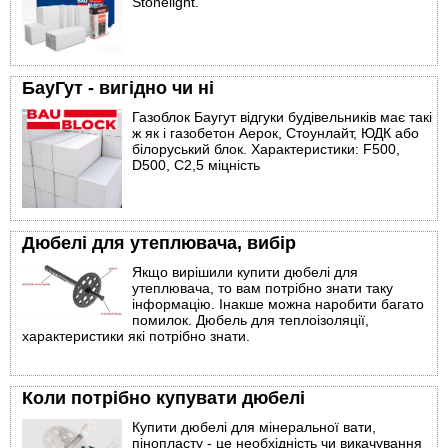
Stonelight.
БауГут - вигідно чи ні
Газоблок Баугут відгуки будівельників має такі
ж як і газобетон Аерок, Стоунлайт, ЮДК або
білоруський блок. Характеристики: F500,
D500, С2,5 міцність
Дюбелі для утеплювача, вибір
Якщо вирішили купити дюбелі для
утеплювача, то вам потрібно знати таку
інформацію. Інакше можна наробити багато
помилок. Дюбель для теплоізоляції,
характеристики які потрібно знати.
Коли потрібно купувати дюбелі
Купити дюбелі для мінеральної вати,
пінопласту - це необхідність чи викачування