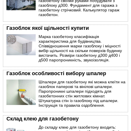
газобетону своїми руками побудувати з
газоблоку д300. Фундамент для гаража з
газобетону стрічковий. Калькулятор гараж
газобетон.
Газоблок якої щільності купити
Марка газобетону класифікація
характеристика для будівництва.
Співвідношення марки газоблоку і міцності
вибір щільності на скільки поверхів будинку
вистачить. Розміри газобетону д300 д400 і
д500 паропроникність, звукоізоляція.
Газоблок особливості вибору шпалер
Шпалери для газобетону які можна клеїти на
газоблок паперові та вінілові шпалери.
Паропроникні шпалери підходять для
газобетонних стін житлових кімнат.
Штукатурка стін із газоблоку під шпалери.
Інструкція та правила оздоблення.
Склад клею для газобетону
До складу клею для газобетону входить: