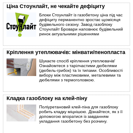
Ціна Стоунлайт, не чекайте дефіциту
Блоки Стоунлайт із газобетону ціна під час
дефіциту перманентно зростає щомісяця
будівельного сезону. Завод газоблоку
Стоунлайт Бровари наповнює будівельний
ринок актуальними рішеннями
Кріплення утеплювачів: мінвати/пенопласта
Шукаєте спосіб кріплення утеплювачів′
Ознайомтеся з тарілчастими дюбелями
(дюбель-грибок) та їх типами. Особливості
вибору між пластиковими, металевими та
дюбелями з термоголовкою.
Кладка газоблоку на клей-піну
Поліуретановий клей-піна для газоблоку
робить кладку міцнішою. Дізнайтеся, як з її
допомогою впоратися із завданням
укладання газобетону без розчину.