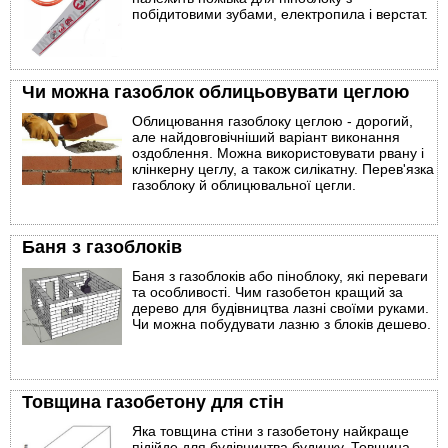
побідитовими зубами, електропила і верстат.
Чи можна газоблок облицьовувати цеглою
Облицювання газоблоку цеглою - дорогий,
але найдовговічніший варіант виконання
оздоблення. Можна використовувати рвану і
клінкерну цеглу, а також силікатну. Перев'язка
газоблоку й облицювальної цегли.
Баня з газоблоків
Баня з газоблоків або піноблоку, які переваги
та особливості. Чим газобетон кращий за
дерево для будівництва лазні своїми руками.
Чи можна побудувати лазню з блоків дешево.
Товщина газобетону для стін
Яка товщина стіни з газобетону найкраще
підійде для будівництва будинку. Товщина