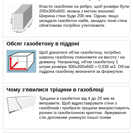
Класти газоблоки на ребро, щоб розміри були
200х300х600, можна з метою економії.
Ширина стіни буде 200 мм. Однак, якщо
укладати газобетон набік, занадто тонкі стіни
обов'язково потрібно утеплювати.
Обсяг газобетону в піддоні
Щоб дізнатися об'єм газобетону, потрібно
ширину газоблоку помножити на висоту і на
довжину. Наприклад, об'єм газобетону 1
штуки розміри 300х200х600 = 0,036 м3. Об'єм
піддона газоблоку визначити за формулою.
Чому з'явилися тріщини в газоблоці
Тріщини в газобетоні від 4 до 20 мм як
виправити. Щоб відреставрувати стіни з
газоблоків і прибрати тріщини використовують
розчин із газобетонною крихтою. Армування
стін допоможе уникнути їхньої появи