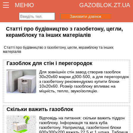
МЕНЮ
GAZOBLOK.ZT.UA
Замовити дзвінок
Статті про будівництво з газобетону, цегли,
керамблоку та інших матеріалів
Статті про будівництво з газобетону, цегли, керамблоку та інших
матеріалів
Газоблок для стін і перегородок
Для зовнішніх стін завод створив газоблок
30х20х60 марки д300-500, а для перегородок
з газобетону рекомендуємо купити блоки
10х20х60. Розмір газоблоку впливає на
міцність, тепло, звукоізоляцію.
Скільки важить газоблок
Відповідь на питання: скільки важить піддон
газоблоку. Інформація та вага куба
газобетону. Наприклад, газобетонні блоки
600х300х200 важать 22,5 кг 1 штука. Таблиця