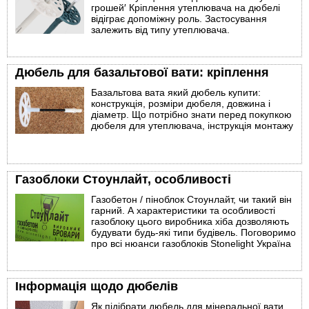
грошей′ Кріплення утеплювача на дюбелі
відіграє допоміжну роль. Застосування
залежить від типу утеплювача.
Дюбель для базальтової вати: кріплення
Базальтова вата який дюбель купити:
конструкція, розміри дюбеля, довжина і
діаметр. Що потрібно знати перед покупкою
дюбеля для утеплювача, інструкція монтажу
Газоблоки Стоунлайт, особливості
Газобетон / піноблок Стоунлайт, чи такий він
гарний. А характеристики та особливості
газоблоку цього виробника хіба дозволяють
будувати будь-які типи будівель. Поговоримо
про всі нюанси газоблоків Stonelight Україна
Інформація щодо дюбелів
Як підібрати дюбель для мінеральної вати