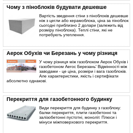
Чому з піноблоків будувати дешевше
Вартість зведення стіни з піноблоків дешевше
ніж з цегли або керамоблока, ціна за піноблок
сьогодні приблизно 2 долари (залежить від
розміру піноблока). Теплі стіни, які не
потребують утеплення.
Аерок Обухів чи Березань у чому різниця
У чому різниця між газоблоком Аерок Обухів і
газобетоном Aeroc Березань′ Відмінності між
заводами - це ціна, розміри і вага газоблоків.
Але характеристики, якість і сертифікати
абсолютно однакові.
Перекриття для газобетонного будинку
Види перекриття для будинку з газоблоку:
балки перекриття, плити газобетонні та
залізобетонні пустотні, моноліт. Плюси і
мінуси міжповерхового перекриття.