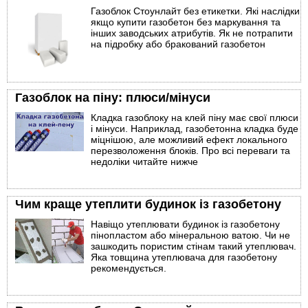
Газоблок Стоунлайт без етикетки. Які наслідки
якщо купити газобетон без маркування та
інших заводських атрибутів. Як не потрапити
на підробку або бракований газобетон
Газоблок на піну: плюси/мінуси
Кладка газоблоку на клей піну має свої плюси
і мінуси. Наприклад, газобетонна кладка буде
міцнішою, але можливий ефект локального
перезволоження блоків. Про всі переваги та
недоліки читайте нижче
Чим краще утеплити будинок із газобетону
Навіщо утеплювати будинок із газобетону
пінопластом або мінеральною ватою. Чи не
зашкодить пористим стінам такий утеплювач.
Яка товщина утеплювача для газобетону
рекомендується.