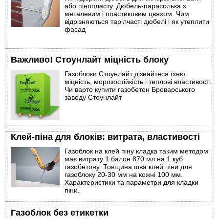
або пінопласту. Дюбель-парасолька з
металевим і пластиковим цвяхом. Чим
відрізняються тарілчасті дюбелі і як утеплити
фасад
Важливо! Стоунлайт міцність блоку
Газоблоки Стоунлайт дізнайтеся їхню
міцність, морозостійкість і теплові властивості.
Чи варто купити газобетон Броварського
заводу Стоунлайт
Клей-піна для блоків: витрата, властивості
Газоблок на клей піну кладка таким методом
має витрату 1 балон 870 мл на 1 куб
газобетону. Товщина шва клей піни для
газоблоку 20-30 мм на кожні 100 мм.
Характеристики та параметри для кладки
піни.
Газоблок без етикетки