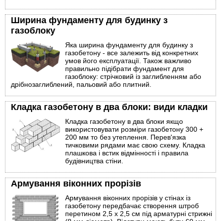
Ширина фундаменту для будинку з
газоблоку
Яка ширина фундаменту для будинку з
газобетону - все залежить від конкретних
умов його експлуатації. Також важливо
правильно підібрати фундамент для
газоблоку: стрічковий із заглибленням або
дрібнозаглиблений, пальовий або плитний.
Кладка газобетону в два блоки: види кладки
Кладка газобетону в два блоки якщо
використовувати розміри газобетону 300 +
200 мм то без утеплення. Перев'язка
тичковими рядами має свою схему. Кладка
плашкова і встик відмінності і правила
будівництва стіни.
Армування віконних прорізів
Армування віконних прорізів у стінах із
газобетону передбачає створення штроб
перетином 2,5 х 2,5 см під арматурні стрижні