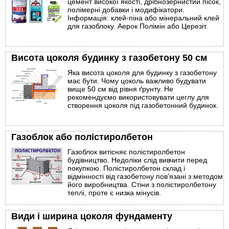
цемент високої якості, дрібнозернистий пісок,
полімерні добавки і модифікатори.
Інформація: клей-піна або мінеральний клей
для газоблоку. Аерок Полімін або Церезіт.
Висота цоколя будинку з газобетону 50 см
Яка висота цоколя для будинку з газобетону
має бути. Чому цоколь важливо будувати
вище 50 см від рівня ґрунту. Не
рекомендуємо використовувати цеглу для
створення цоколя під газобетонний будинок.
Газоблок або полістиролбетон
Газоблок витісняє полістиролбетон
будівництво. Недоліки слід вивчити перед
покупкою. Полістиролбетон склад і
відмінності від газобетону пов'язані з методом
його виробництва. Стіни з полістиролбетону
теплі, проте є низка мінусів.
Види і ширина цоколя фундаменту