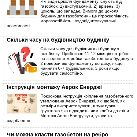
Які види цоколя фундаменту існують під
газоблок: 1) виступаючий, 2) врівень, 3)
цоколь, що западає. Вимоги до цоколя
будинку для газобетону - це гігроскопічність,
морозостійкість і водовідштовхувальні
властивості.
Скільки часу на будівництво будинку
Скільки часу для будівництва будинку з
газоблоку′ Приблизно 11-12 місяців потрібно
на зведення коробки газобетонного будинку в
2 поверхи від фундаменту до даху, якщо
найняти 6-7 будівельників. 3 роки якщо
будувати самостійно.
Інструкція монтажу Аерок Енерджі
Покрокова інструкція кріплення газобетонного
утеплювача Аерок Енерджі, які дюбелі, які
розміри використовувати, штукатурка і
ґрунтовка яка підходить, чим клеїти до стіни.
Монтаж Aeroc Energy кути, укоси та
оздоблення.
Чи можна класти газобетон на ребро