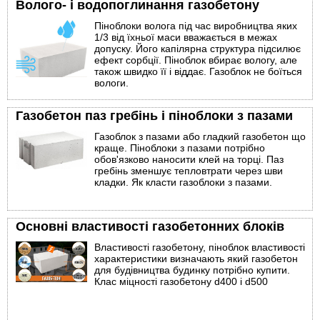
Волого- і водопоглинання газобетону
Піноблоки волога під час виробництва яких
1/3 від їхньої маси вважається в межах
допуску. Його капілярна структура підсилює
ефект сорбції. Піноблок вбирає вологу, але
також швидко її і віддає. Газоблок не боїться
вологи.
Газобетон паз гребінь і піноблоки з пазами
Газоблок з пазами або гладкий газобетон що
краще. Піноблоки з пазами потрібно
обов'язково наносити клей на торці. Паз
гребінь зменшує тепловтрати через шви
кладки. Як класти газоблоки з пазами.
Основні властивості газобетонних блоків
Властивості газобетону, піноблок властивості
характеристики визначають який газобетон
для будівництва будинку потрібно купити.
Клас міцності газобетону d400 і d500