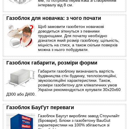
мм, то потрібна перев'язка зі створенням
інтервалу від 8 см.
Газоблок для новачка: з чого почати
Щоб замовити газобетон новачкові
доводиться зіткнуться з певними
труднощами. Для початку необхідно
дізнатися який розмір газоблоку, щільність,
міцність на стиск, а також скільки поверхів
можна з нього побудувати.
Газоблок габарити, розміри форми
Габарити газоблоку визначають вартість
будівництва стін будинку, теплоізоляційні,
звукоізоляційні характеристики. Також,
розміри газобетону для кліматичних умов
України рекомендується купувати 30х20х60
Д300 або Д400.
Газоблок БауГут переваги
Газоблок Баугут виробляє завод Стоунлайт
(Бровари). Блоки з газобетону BauGut
характеристики на 100% збігаються зі