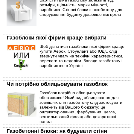
Вартість і ціна газоблоку залежить від:
розміри, щільність, марки міцності,
виробника. Стінові блоки з газобетону для
спорудження будинку дешевше ніж цегла
Газоблоки якої фірми краще вибрати
Щоб дізнатися газоблоки якої фірми краще
купити Аерок, Стоунлайт або ЮДК, слід
звернути увагу на технічні характеристики,
переваги та недоліки. Заводи газобетону і
виробництво в Україні.
Чи потрібно облицьовувати газоблок
Газоблок потрібно облицьовувати
обов'язково! Який вид облицювання для
зовнішніх стін газобетону слід застосувати
залежить від Вашого бюджету: це
оштукатурювання, фарбування, цегла,
вентильований фасад або декоративні
панелі.
Газобетонні блоки: як будувати стіни