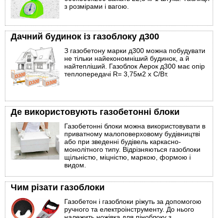
з розмірами і вагою.
Дачний будинок із газоблоку д300
З газобетону марки д300 можна побудувати
не тільки найекономніший будинок, а й
найтепліший. Газоблок Аерок д300 має опір
теплопередачі R= 3,75м2 х С/Вт.
Де використовують газобетонні блоки
Газобетонні блоки можна використовувати в
приватному малоповерховому будівництві
або при зведенні будівель каркасно-
монолітного типу. Відрізняються газоблоки
щільністю, міцністю, маркою, формою і
видом.
Чим різати газоблоки
Газобетон і газоблоки ріжуть за допомогою
ручного та електроінструменту. До нього
належить ножівка для піноблоку з