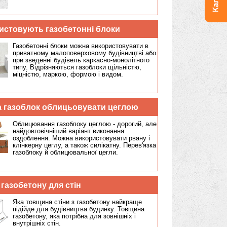
Наприклад, газобетонні блоки 600х300х200
важать 22,5 кг 1 штука. Таблиця з розмірами і
вагою.
Де використовують газобетонні блоки
Газобетонні блоки можна використовувати в
приватному малоповерховому будівництві або
при зведенні будівель каркасно-монолітного
типу. Відрізняються газоблоки щільністю,
міцністю, маркою, формою і видом.
Чи можна газоблок облицьовувати цеглою
Облицювання газоблоку цеглою - дорогий, але
найдовговічніший варіант виконання
оздоблення. Можна використовувати рвану і
клінкерну цеглу, а також силікатну. Перев'язка
газоблоку й облицювальної цегли.