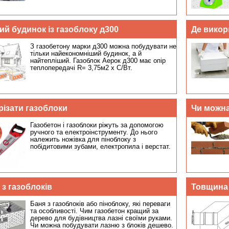
газобетону рекомендуємо купити блоки
10х20х60. Розмір газоблоку впливає на
міцність, тепло, звукоізоляцію.
Дачний будинок із газоблоку д300
З газобетону марки д300 можна побудувати не
тільки найекономніший будинок, а й
найтепліший. Газоблок Аерок д300 має опір
теплопередачі R= 3,75м2 х С/Вт.
Чим різати газоблоки
Газобетон і газоблоки ріжуть за допомогою
ручного та електроінструменту. До нього
належить ножівка для піноблоку з
побідитовими зубами, електропила і верстат.