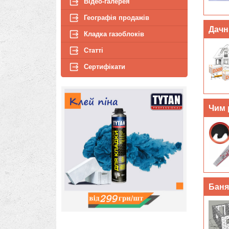
Контакти
Відео-галерея
Географія продажів
Кладка газоблоків
Статті
Сертифікати