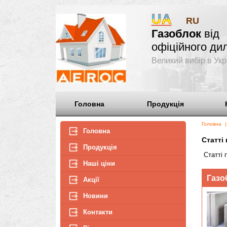
UA
RU
Газоблок
офіційног
Великий вибір 
Головна
Продукція
Г
Головна
Продукція
Наші ціни
Акції
Новини