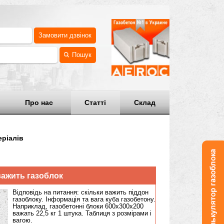
Замовити дзвінок
Пошук
аші ціни
Про нас
Статті
Склад
та інших матеріалів
атеріалів
Скільки важить газоблок
Відповідь на питання: скільки важить піддон
газоблоку. Інформація та вага куба газобетону.