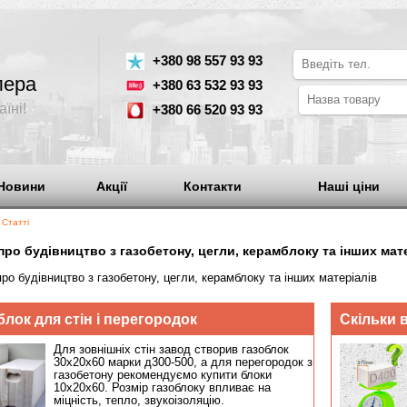
від
+380 98 557 93 93
о дилера
+380 63 532 93 93
в Україні!
+380 66 520 93 93
Новини
Акції
Контакти
Н
оловна
| Статті
Статті про будівництво з газобетону, цегли, керамблоку 
Статті про будівництво з газобетону, цегли, керамблоку та інших м
Газоблок для стін і перегородок
Для зовнішніх стін завод створив газоблок
30х20х60 марки д300-500, а для перегородок з