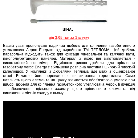
ЦІНА:
від 3,05 грн за 1 штуку
Вашій увазі пропонуємо надійний дюбель для кріплення газобетонного
утеплювача Аерок Енерджі від виробника ТМ ТЕПЛОМА. Цей дюбель
парасолька підходить також для фіксації мінеральної та кам'яної вати,
пінополіуретанових панелей. Матеріал з якого він виготовляється -
високоякісний сополімер. Відмінною рисою дюбеля для кріплення
газобетону Aeroc Energy є збільшена розпірна частина і широкий плоский
капелюшок. У комплекті з дюбелями Теплома йде цвях з оцинкованої
сталі. Великою його перевагою є шестигранна термоголова. Саме
наявність цього елемента на цвяху вважається обов'язковою умовою при
виборі дюбеля для кріплення газобетонного утеплювача Аерок. Її функція
- забезпечення щільного захисту цього кріпильного елемента від
виникнення містків холоду в ньому.