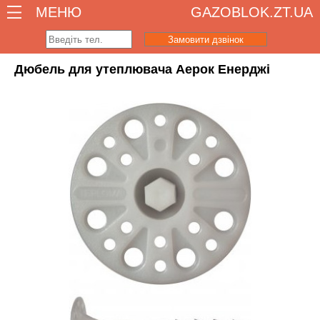
МЕНЮ
GAZOBLOK.ZT.UA
Замовити дзвінок
Дюбель для утеплювача Аерок Енерджі