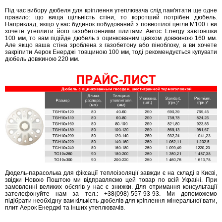
Під час вибору дюбеля для кріплення утеплювача слід пам'ятати ще одне
правило: що вища щільність стіни, то коротший потрібен дюбель.
Наприклад, якщо у вас будинок побудований з повнотілої цегли М100 і ви
хочете утеплити його газобетонними плитами Aeroc Energy завтовшки
100 мм, то вам підійде дюбель з оцинкованим цвяхом довжиною 160 мм.
Але якщо ваша стіна зроблена з газобетону або піноблоку, а ви хочете
закріпити Аерок Енерджі товщиною 100 мм, тоді рекомендується купувати
дюбель довжиною 220 мм.
Дюдель-парасолька для фіксації теплоізоляції завжди є на складі в Києві,
звідки Новою Поштою ми відправляємо цей товар по всій Україні. При
замовленні великих обсягів у нас є знижки. Для отримання консультації
зателефонуйте нам за тел.: +38(098)-557-93-93. Ми допоможемо
підібрати необхідну вам кількість дюбелів для кріплення мінеральної вати,
плит Аерок Енерджі та інших утеплювачів.