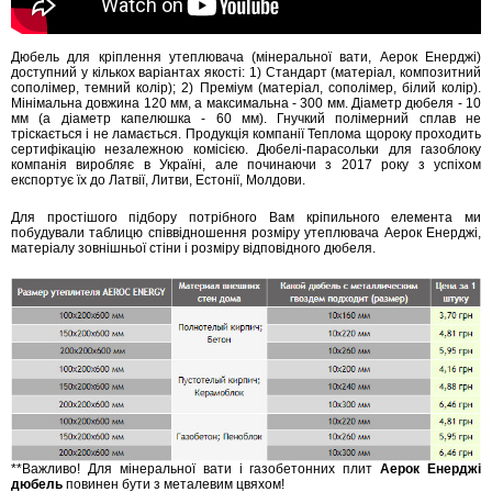
Дюбель для кріплення утеплювача (мінеральної вати, Аерок Енерджі)
доступний у кількох варіантах якості: 1) Стандарт (матеріал, композитний
сополімер, темний колір); 2) Преміум (матеріал, сополімер, білий колір).
Мінімальна довжина 120 мм, а максимальна - 300 мм. Діаметр дюбеля - 10
мм (а діаметр капелюшка - 60 мм). Гнучкий полімерний сплав не
тріскається і не ламається. Продукція компанії Теплома щороку проходить
сертифікацію незалежною комісією. Дюбелі-парасольки для газоблоку
компанія виробляє в Україні, але починаючи з 2017 року з успіхом
експортує їх до Латвії, Литви, Естонії, Молдови.
Для простішого підбору потрібного Вам кріпильного елемента ми
побудували таблицю співвідношення розміру утеплювача Аерок Енерджі,
матеріалу зовнішньої стіни і розміру відповідного дюбеля.
**Важливо! Для мінеральної вати і газобетонних плит
Аерок Енерджі
дюбель
повинен бути з металевим цвяхом!