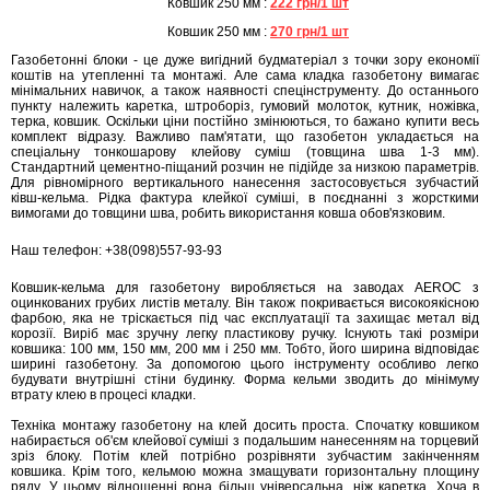
Ковшик 250 мм :
222 грн/1 шт
Ковшик 250 мм :
270 грн/1 шт
Газобетонні блоки - це дуже вигідний будматеріал з точки зору економії
коштів на утепленні та монтажі. Але сама кладка газобетону вимагає
мінімальних навичок, а також наявності спецінструменту. До останнього
пункту належить каретка, штроборіз, гумовий молоток, кутник, ножівка,
терка, ковшик. Оскільки ціни постійно змінюються, то бажано купити весь
комплект відразу. Важливо пам'ятати, що газобетон укладається на
спеціальну тонкошарову клейову суміш (товщина шва 1-3 мм).
Стандартний цементно-піщаний розчин не підійде за низкою параметрів.
Для рівномірного вертикального нанесення застосовується зубчастий
ківш-кельма. Рідка фактура клейкої суміші, в поєднанні з жорсткими
вимогами до товщини шва, робить використання ковша обов'язковим.
Наш телефон: +38(098)557-93-93
Ковшик-кельма для газобетону виробляється на заводах AEROC з
оцинкованих грубих листів металу. Він також покривається високоякісною
фарбою, яка не тріскається під час експлуатації та захищає метал від
корозії. Виріб має зручну легку пластикову ручку. Існують такі розміри
ковшика: 100 мм, 150 мм, 200 мм і 250 мм. Тобто, його ширина відповідає
ширині газобетону. За допомогою цього інструменту особливо легко
будувати внутрішні стіни будинку. Форма кельми зводить до мінімуму
втрату клею в процесі кладки.
Техніка монтажу газобетону на клей досить проста. Спочатку ковшиком
набирається об'єм клейової суміші з подальшим нанесенням на торцевий
зріз блоку. Потім клей потрібно розрівняти зубчастим закінченням
ковшика. Крім того, кельмою можна змащувати горизонтальну площину
ряду. У цьому відношенні вона більш універсальна, ніж каретка. Хоча в