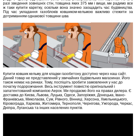
разі зведення зовнішніх стін, товщина яких 375 мм і вище, ми радимо все
ж таки купити каретку, оскільки вона значно заощадить час будівництва.
Під час укладання газоблоків ковшиком-кельмою важливо стежити за
дотриманням однакової товщини шва
Купити ковшик кельму для кладки газобетону доступно через наш сайт.
Даний товар не представлений у звичайних будівельних магазинах. Його
також немає на ринках. Тому, поспішіть зробити замовлення у нас до
початку подорожчання. Весь інструмент повністю оригінальний і
запатентований компанією Аерок. Ми продаємо його на правах дилера. Є
доставка до Києва, Львова, Луцька, Одеси, Запоріжжя, Донецька, Івано-
Франківська, Миколаєва, Сум, Рівного, Вінниці, Херсона, Хмельницького,
Кіровограда, Харкова, Житомира, Тернополя, Чернігова, Ужгорода, Черкас,
Дніпра, Луганська та інших населених пунктів.