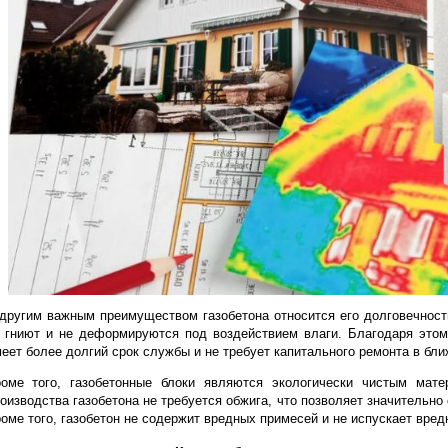
Кроме того, газобетонные блоки могут быть использованы д
создания целых зданий, в том числе многоэтажных. Благод
не только отдельного дома, но и целого жилого комплекса.
Правило выбора
очень простое, чем ниже плотность газоб
помещении.
Основные преимущества газо
Как уже было упомянуто выше, газобетонные блоки облада
значительно снизить расходы на отопление здания, осо
газобетон обладает высокой паропроницаемостью, что пред
здоровую и комфортную среду внутри помещения.