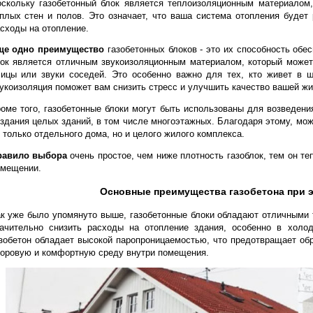
Второе
, что делает газобетонные блоки привлекательными д
сочетании с другими энергосберегающими системами. Напр
панели, чтобы производить электроэнергию для вашего дом
вам минимизировать потребление электричества из город
электроэнергию.
Третье
преимущество газобетонных блоков - это возмо
Поскольку газобетонный блок является теплоизоляционны
теплых стен и полов. Это означает, что ваша система от
расходы на отопление.
Еще одно преимущество
газобетонных блоков - это их с
блок является отличным звукоизоляционным материалом, 
улицы или звуки соседей. Это особенно важно для тех,
звукоизоляция поможет вам снизить стресс и улучшить каче