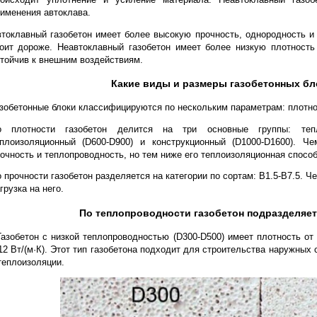
Газобетон производится двумя способами: автоклавны
дополнительной обработке в специальном оборудовании
происходит уплотнение и усиление материала. Неавток
применения автоклава.
Автоклавный газобетон имеет более высокую прочность, од
стоит дороже. Неавтоклавный газобетон имеет более низ
устойчив к внешним воздействиям.
Какие виды и размеры газ
Газобетонные блоки классифицируются по нескольким парам
По плотности газобетон делится на три основные гр
теплоизоляционный (D600-D900) и конструкционный (D1
прочность и теплопроводность, но тем ниже его теплоизоля
По прочности газобетон разделяется на категории по сортам
нагрузка на него.