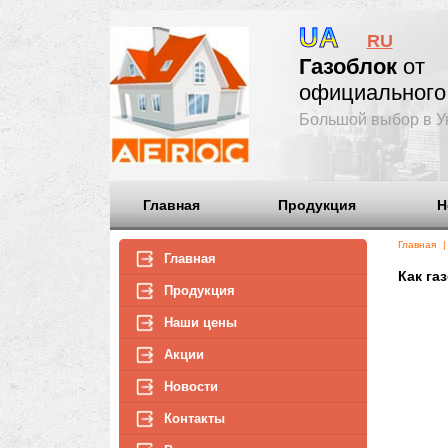
UA
RU
Газоблок
официаль
Большой выбо
Главная
Продукция
Г
Главная
Продукция
Наши цены
Акции
Новости