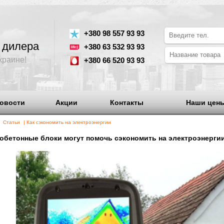
от
+380 98 557 93 93
ного дилера
+380 63 532 93 93
р в Украине!
+380 66 520 93 93
Новости
Акции
Контакты
лавная
|
Статьи
| Как сэкономить на электроэнергии
Как газобетонные блоки могут помочь сэкономить на эл