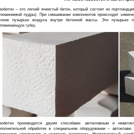
популярен из-за своей прочности и легкости, но именно 
данной статье мы рассмотрим, как газобетонные блоки мог
электроэнергии.
Что такое газобетон
Газобетон – это легкий ячеистый бетон, который состоит 
(алюминиевой пудры). При смешивании компонентов проис
мелкие пузырьки воздуха внутри бетонной массы. Эти
напоминающую губку.