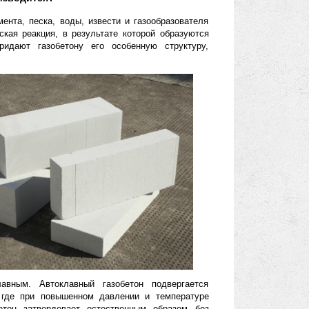
из-за своих термоизоляционнх свойствов в первую очередь. В
ут помочь вам снизить расходы на отопление и сэкономить на
 и как он производится?
из портландцемента, песка, воды, извести и газообразователя
ходит химическая реакция, в результате которой образуются
 пузырьки придают газобетону его особенную структуру,