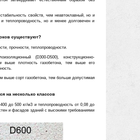
м и неавтоклавным. Автоклавный газобетон подвергается
 – автоклаве, где при повышенном давлении и температуре
лавный газобетон затвердевает естественным образом без
нородность и стабильность свойств, чем неавтоклавный, но и
кую плотность и теплопроводность, но и менее долговечен и
обетонных блоков существуют?
етрам: плотности, прочности, теплопроводности.
уппы: теплоизоляционный (D300-D500), конструкционно-
000-D1600). Чем выше плотность газобетона, тем выше его
ционная способность.
: B1.5-B7.5. Чем выше сорт газобетона, тем больше допустимая