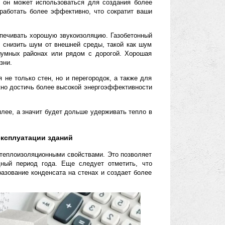
ля экономии энергии, - это то, что они могут использоваться в
имер, вы можете установить на крыше вашего дома солнечные
а. Совместно с газобетонными блоками, эта система позволит
ской сети, что поможет вам сэкономить деньги на счетах за
жность улучшить эффективность вашей системы отопления.
м материалом, он может использоваться для создания более
опления будет работать более эффективно, что сократит ваши
пособность обеспечивать хорошую звукоизоляцию. Газобетонный
который может снизить шум от внешней среды, такой как шум
 кто живет в шумных районах или рядом с дорогой. Хорошая
ство вашей жизни.