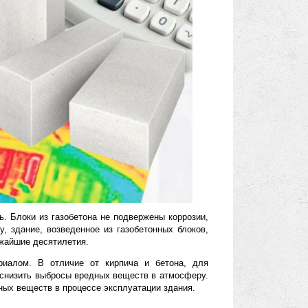
ля возведения не только стен, но и перегородок, а также для
аря этому, можно достичь более высокой энергоэффективности
лок, тем он теплее, а значит будет дольше удерживать тепло в
бетона при эксплуатации зданий
ют отличными теплоизоляционными свойствами. Это позволяет
бенно в холодный период года. Еще следует отметить, что
отвращает образование конденсата на стенах и создает более