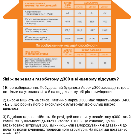
Які ж переваги газобетону д300 в кінцевому підсумку?
) Енергозбереження. Побудований будинок з Аерок д300 заощадить гроші
не тільки на утеплювачі, а й на подальшому обігріві приміщення.
2) Висока міцність на стиск. Фактично марка D300 має міцність марки D400
- B2.5, що робить його рівносильною альтернативою більш високої
щільності.
3) Відмінна морозостійкість. До речі, цей показник у газобетону д300 такий
самий, як і у щільності д400-500 (тобто, F100!). Це означає, що він
гарантовано витримує 100 змінних циклів заморожування-відтавання до
початку появи руйнівних процесів його структури. На практиці достатньо
навіть F25.