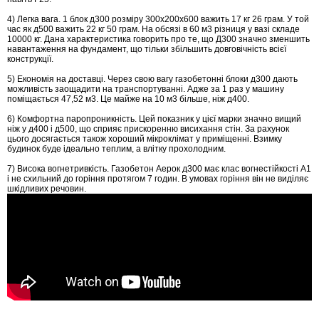
4) Легка вага. 1 блок д300 розміру 300х200х600 важить 17 кг 26 грам. У той
час як д500 важить 22 кг 50 грам. На обсязі в 60 м3 різниця у вазі складе
10000 кг. Дана характеристика говорить про те, що Д300 значно зменшить
навантаження на фундамент, що тільки збільшить довговічність всієї
конструкції.
5) Економія на доставці. Через свою вагу газобетонні блоки д300 дають
можливість заощадити на транспортуванні. Адже за 1 раз у машину
поміщається 47,52 м3. Це майже на 10 м3 більше, ніж д400.
6) Комфортна паропроникність. Цей показник у цієї марки значно вищий
ніж у д400 і д500, що сприяє прискоренню висихання стін. За рахунок
цього досягається також хороший мікроклімат у приміщенні. Взимку
будинок буде ідеально теплим, а влітку прохолодним.
7) Висока вогнетривкість. Газобетон Аерок д300 має клас вогнестійкості A1
і не схильний до горіння протягом 7 годин. В умовах горіння він не виділяє
шкідливих речовин.