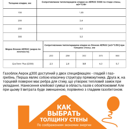
Газоблок Аерок д300 доступний у двох специфікаціях - гладкій і паз-
гребінь. Перша являє собою класичну структуру прямокутника. Друга ж, на
торцевій поверхні має ребра для стику, що утворює тепловий замок при
укладанні. Нанесення клейової суміші в область пазів є обов'язковим! Але
при цьому її витрата буде зменшеною, порівняно з гладким газобетоном.