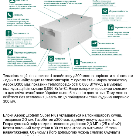
Теплоізоляційні властивості газобетону д300 можна порівняти з піносклом
- одним із найкращих теплоізоляторів. У сухому стані марка газобетону
Аерок D300 має показник теплопровідності 0,080 Вт/м×С, а в умовах
експлуатації він складе 0,096 Вт/м×С. Якщо говорити простими словами,
то для кліматичної зони України цього більш ніж достатньо. Тому можна
обійтися без утеплення, навіть якщо побудувати стіни будинку шириною
300 мм.
Блоки Аерок Ecoterm Super Plus укладаються на тонкошарову суміш,
товщиною 2-3 мм. Газобетон д300 має відмінну несучу здатність.
Розрахунковий опір кладки стисненню дорівнює 2,3 МПа (25 кгс/см2).
Кожен погонний метр стіни в 30 см гарантовано витримає 15 тонн
навантаження. Ось чому з його допомогою можна сміливо будувати