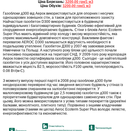
Ціна Березань:
3200,00 грн/1 м3
Ціна Обухів:
3200,00 грн/1 м3
Газоблоки д300 від Аерок використовується для опорних і несучих
одношарових зовнішніх стін, а також для протипожежного захисту.
Найчастіше газобетон D300 використовується в будівництві
індивідуальних і багатоквартирних будинків. Особливо ефективний для
спорудження енергозберігаючих будівель. Стіни з блоків Aeroc Ecoterm
Super Plus мають відмінний опір холоду і високу морозостійкість, яка
сприяє максимальній довговічності конструкції. Важливим фактом і
перевагою AEROC D300 залишається відсутність необхідності в
подальшому утепленні. Газобетон Д300 у 2007-му завоював ринок
Німеччини та Польщі. А наступного року блоки цієї щільності почали
інтенсивно поширюватися на території СНД. У 2009-того року корпорація
Аерок повністю сертифікувала газоблоки д300. Сьогодні - це найтепліший
газобетон з усіх доступних варіантів. Його головною характеристикою
вважається міцність B2.5, морозостійкість F100 циклів, теплопровідність
0.08 Вт/(м-С).
З моменту випуску першої партії в 2008 році газоблоки д300 були
неодноразово перевірені під час зведення висотних будівель у стінах із
поповерховим спиранням на залізобетонні перекриття. У
малоповерховому будівництві (до 2,5 поверхів) газобетон д300 також є
пріоритетним будматеріалом для одношарових самонесучих стін. При
цьому, його можна використовувати з усіма типами перекриттів (дерев'яні
балками, монолітного, плитного типу). Порівняно з іншими кладочними
матеріалами (такими як цегла) Aeroc Ecoterm Super Plus володіє легкістю,
енергоефективністю та економічністю.