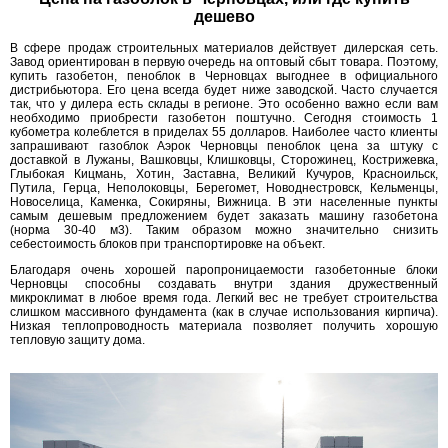
дешево
В сфере продаж строительных материалов действует дилерская сеть.
Завод ориентирован в первую очередь на оптовый сбыт товара. Поэтому,
купить газобетон, пеноблок в Черновцах выгоднее в официального
дистрибьютора. Его цена всегда будет ниже заводской. Часто случается
так, что у дилера есть склады в регионе. Это особенно важно если вам
необходимо приобрести газобетон поштучно. Сегодня стоимость 1
кубометра колеблется в приделах 55 долларов. Наиболее часто клиенты
запрашивают газоблок Аэрок Черновцы пеноблок цена за штуку с
доставкой в Лужаны, Вашковцы, Клишковцы, Сторожинец, Кострижевка,
Глыбокая Кицмань, Хотин, Заставна, Великий Кучуров, Красноильск,
Путила, Герца, Неполоковцы, Берегомет, Новоднестровск, Кельменцы,
Новоселица, Каменка, Сокиряны, Вижница. В эти населенные пункты
самым дешевым предложением будет заказать машину газобетона
(норма 30-40 м3). Таким образом можно значительно снизить
себестоимость блоков при транспортировке на объект.
Благодаря очень хорошей паропроницаемости газобетонные блоки
Черновцы способны создавать внутри здания дружественный
микроклимат в любое время года. Легкий вес не требует строительства
слишком массивного фундамента (как в случае использования кирпича).
Низкая теплопроводность материала позволяет получить хорошую
тепловую защиту дома.