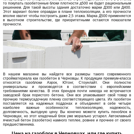
то покупать газобетонные блоки плотности д500 не будет рациональным
решением. Для такой высоты здания достаточно марки Д300 или Д400.
Этот вариант более оправдан в плане теплоизоляции, а его прочности
вполне хватит чтобы построить даже 2,5 этажа. Марка Д500 применяется
в высотном строительстве, где приоритетными остаются показатели
прочности.
В нашем магазине вы найдете все размеры такого современного
стройматериала как газобетон в Черновцы. К продукции премиум-класса
относятся газоблоки Аэрок, Ютонг, Стоунлайт. Они полностю
универсальны и производятся в соответствии с европейскими
требованиями качества. В этих брендов почти никогда не встречается
заводской брак пористого бетона. Они все упаковывают свой товар в
прочную термоусадочную пленку соответствующего цвета. Их газобетон
поставляется на надежных поддонах и объединяет в себе четыре
наиболее важные особенности: теплоизоляцию, надежность,
долговечность, выгодную цену. Вы конечно можете купить пеноблок в
Черновцах, но этот кладочный блок уже морально устарел. Автоклавный
ячеистый бетон (газобетон) намного теплее, ровнее и прочнее от своего
предшественника.
Цена на газоблок в Черновцах, или где купить