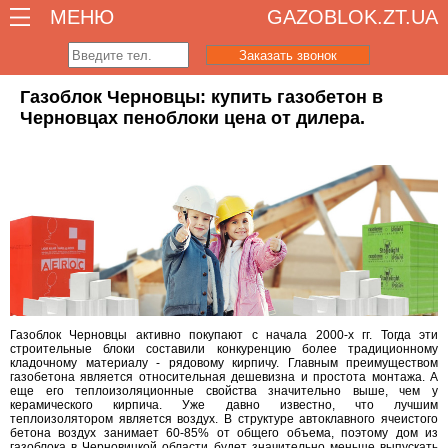
МЕНЮ
GAZOBLOK.ZT.UA
Заказать звонок
Газоблок Черновцы: купить газобетон в
Черновцах пеноблоки цена от дилера.
Газоблок Черновцы активно покупают с начала 2000-х гг. Тогда эти
строительные блоки составили конкуренцию более традиционному
кладочному материалу - рядовому кирпичу. Главным преимуществом
газобетона является относительная дешевизна и простота монтажа. А
еще его теплоизоляционные свойства значительно выше, чем у
керамического кирпича. Уже давно известно, что лучшим
теплоизолятором является воздух. В структуре автоклавного ячеистого
бетона воздух занимает 60-85% от общего объема, поэтому дом из
газоблока в Черновицкой области будет значительно меньше выпускать