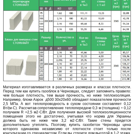
Материал изготавливается в различных размерах и классах плотности.
Перед тем как купить газоблок в Черновцах, следует запомнить правило:
чем больше плотность, тем выше прочность, но ниже теплоизоляция.
Например, блоки Аэрок д500 30х20х60 обладают показателем прочности
2,5 МПа. А вот теплопроводность в сухом состоянии составляет 0,12
Вт/(м·С). Рассчитав сопротивление теплопередаче 0,3 м (толщина) ÷ 0,12
получаем R =2,5 м2·C/Вт. Для получения высокой теплоизоляционности
помещения этого не достаточно, учитывая что норма для Украины
должна быть не ниже чем 3,2 м2·C/Вт. Такие стены придется
дополнительно утеплять. Поэтому, купить газобетон Черновцы цена
которого одинакова независимо от плотности стоит только после
консультации со специалистом. Если вы строите дом высотой в 1-2 этажа,