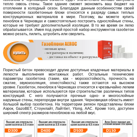
тепло сквозь стены. Такое здание сможет экономить ваш бюджет на
отоплении в холодный сезон. Благодаря данным особенностям своей
поверхности газобетонные блоки относятся к разряду самых теплых
конструкционных материалов в мире. Поэтому, вы можете купить
пеноблок в Черновцах и самостоятельно построить однослойные стены,
которые не требуют дополнительной изоляции. В то же время он легко
обрабатывается. Имея под рукой простой набор инструментов газобетон
можно резать, пилить, штробить или сверлить.
Пористый бетон превосходит другие доступные кладочные материалы в
легкости выполнения монтажных работ. Остальные технические
параметры газобетона (такие, как - морозостойкость, прочность на
сжатие, звукоизоляция, огнестойкость) также остаются на высоком
уровне. Газобетон, пеноблок в Черновцах относится к чрезвычайно легким
материалам, которые используются при строительстве различных типов
конструкций. С него получаются прочные одно- и многослойные
наружные стены, перегородки внутри здания. Черновицкая область имеет
большой выбор газобетона. На территории регион представлены блоки
Аэрок, GazoBET, Стоунлайт, Лайтбет, Ytong, AAC. Кроме того, доступен
широкий спектр размеров пеноблоков на любой вкус.