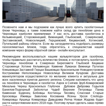
Позвоните нам и мы подскажем как лучше всего купить газобетонные
блоки Черновцы, а также поможем найти склад где пеноблоки цена в
Черновцах наиболее приемлемая. У нас есть доставка газобетона в
Кельменецкий, Сторожинецкий, Вижницкий, Глыбокский, Сокирянский,
Заставновский, Новоселицкий, Герцаевский, Кицманский, Хотинский,
Путильский районы области. Если вы затрудняетесь подобрать размеры
газосиликатных блоков, тогда обратитесь к специалистам нашей
компании через форму обратной связи - онлайн консультант.
Рекомендуем воспользоваться нашим калькулятором для газоблока,
чтобы правильно рассчитать количество блоков, и потом купить газобетон
Черновцы пеноблоки в Сокирянах Берегомете Глыбокой Кицмане
Сторожинце Хотине Кельменцах Каменке Лужанах Вижнице Путилах
Клишковцах Заставной Герцах Вашковцах Красноильске Новоднестровске
Кострижевке Неполоковцах Новоселице Великом Кучурове. Доставка
манипулятором осуществляется по желанию клиента и актуальна для
всех населенных пунктов данного региона. Спешим напомнить что цена
на пеноблок в Черновцах и газобетон Аэрок в Снячев Зруб-Комаровский
Михальча Череш Красноильск Глубочок Дубовое Дибровка Годылов
Банилов-Подгорный Заболотье Чудей Верхние Петровцы Панка
Каменная Буденец Бобовцы Костинцы Тисовец Спасская Старые
Бросковцы Иживцы Заволока Косованка Ясены Урсоя Слобода-
Комаровцы Аршица Комаровцы Давыдовка Ропча Новая Жадова будет
расти напротяжении всего 2018 года. Поэтому лучше сделать заказ прямо